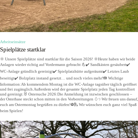
Arbeitseinsätze
Spielplätze startklar
🌞 Unsere Spielplätze sind startklar für die Saison 2026! 🌞Heute haben wir beide
Anlagen wieder richtig auf Vordermann gebracht 💪✔️ Sandkästen gesäubert✔️
WC-Anlage gründlich gereinigt✔️ Spielplatzhütte aufgeräumt✔️ Letztes Laub
beseitigt✔️ Bolzplatz instand gesetzt… und noch vieles mehr!🚻 Wichtige
Information:Ab kommendem Montag ist die WC-Anlage tagsüber täglich geöffnet
und frei zugänglich.Außerdem wird der gesamte Spielplatz jeden Tag kontrolliert
und gereinigt.🐰 Ostersuche 2026:Die Anmeldung ist inzwischen geschlossen –
der Osterhase steckt schon mitten in den Vorbereitungen 🥚✨Wir freuen uns darauf,
euch am Ostermontag begrüßen zu dürfen!⚽🛝 Wir wünschen euch ganz viel Spaß
beim Spielen!