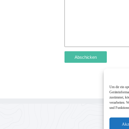
Abschicken
Um dir ein op
Geräteinforma
zustimmst, kö
verarbeiten. 
und Funktione
Akz