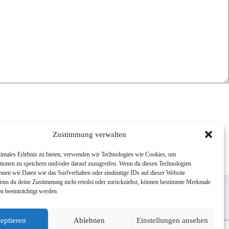
Zustimmung verwalten
timales Erlebnis zu bieten, verwenden wir Technologien wie Cookies, um
tionen zu speichern und/oder darauf zuzugreifen. Wenn du diesen Technologien
nnen wir Daten wie das Surfverhalten oder eindeutige IDs auf dieser Website
Wenn du deine Zustimmung nicht erteilst oder zurückziehst, können bestimmte Merkmale
Wichtige Links
n beeinträchtigt werden.
Datenschutzerklärung
Impressum
eptieren
Ablehnen
Einstellungen ansehen