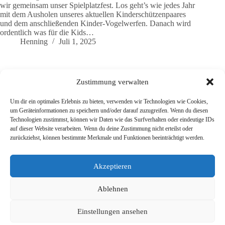
wir gemeinsam unser Spielplatzfest. Los geht’s wie jedes Jahr
mit dem Ausholen unseres aktuellen Kinderschützenpaares
und dem anschließenden Kinder-Vogelwerfen. Danach wird
ordentlich was für die Kids…
Henning
Juli 1, 2025
Zustimmung verwalten
Mehr laden
Um dir ein optimales Erlebnis zu bieten, verwenden wir Technologien wie Cookies,
um Geräteinformationen zu speichern und/oder darauf zuzugreifen. Wenn du diesen
Technologien zustimmst, können wir Daten wie das Surfverhalten oder eindeutige IDs
auf dieser Website verarbeiten. Wenn du deine Zustimmung nicht erteilst oder
zurückziehst, können bestimmte Merkmale und Funktionen beeinträchtigt werden.
Home
News
Die Spielplätze
Verein
Kontakt
Akzeptieren
Wichtige Links
Ablehnen
Datenschutzerklärung
Impressum
Einstellungen ansehen