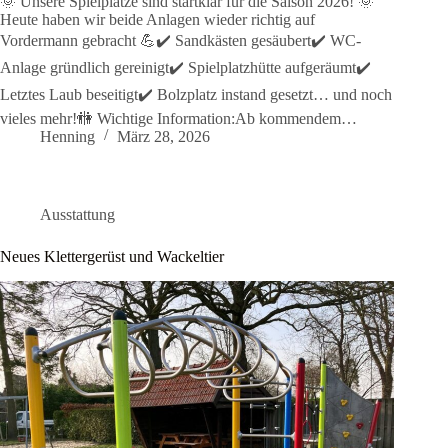
🌞 Unsere Spielplätze sind startklar für die Saison 2026! 🌞
Heute haben wir beide Anlagen wieder richtig auf
Vordermann gebracht 💪✔️ Sandkästen gesäubert✔️ WC-
Anlage gründlich gereinigt✔️ Spielplatzhütte aufgeräumt✔️
Letztes Laub beseitigt✔️ Bolzplatz instand gesetzt… und noch
vieles mehr!🚻 Wichtige Information:Ab kommendem…
Henning
März 28, 2026
Ausstattung
Neues Klettergerüst und Wackeltier