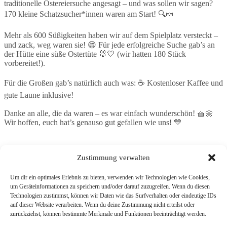
traditionelle Ostereiersuche angesagt – und was sollen wir sagen?
170 kleine Schatzsucher*innen waren am Start! 🔍🍬
Mehr als 600 Süßigkeiten haben wir auf dem Spielplatz versteckt –
und zack, weg waren sie! 😄 Für jede erfolgreiche Suche gab’s an
der Hütte eine süße Ostertüte 🐰💛 (wir hatten 180 Stück
vorbereitet!).
Für die Großen gab’s natürlich auch was: ☕ Kostenloser Kaffee und
gute Laune inklusive!
Danke an alle, die da waren – es war einfach wunderschön! 🧺🌼
Wir hoffen, euch hat’s genauso gut gefallen wie uns! 💛
Zustimmung verwalten
VORHERIGER
NÄCHSTER
Um dir ein optimales Erlebnis zu bieten, verwenden wir Technologien wie Cookies,
um Geräteinformationen zu speichern und/oder darauf zuzugreifen. Wenn du diesen
Technologien zustimmst, können wir Daten wie das Surfverhalten oder eindeutige IDs
auf dieser Website verarbeiten. Wenn du deine Zustimmung nicht erteilst oder
zurückziehst, können bestimmte Merkmale und Funktionen beeinträchtigt werden.
Home
News
Die Spielplätze
Verein
Kontakt